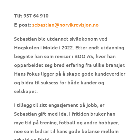
957 64 910
Tlf:
sebastian@norvikrevisjon.no
E-post:
Sebastian ble utdannet siviløkonom ved
Høgskolen i Molde i 2022. Etter endt utdanning
begynte han som revisor i BDO AS, hvor han
opparbeidet seg bred erfaring fra ulike bransjer.
Hans fokus ligger på å skape gode kundeverdier
og bidra til suksess for både kunder og
selskapet.
I tillegg til sitt engasjement på jobb, er
Sebastian gift med Ida. I fritiden bruker han
mye tid på trening, fotball og andre hobbyer,
noe som bidrar til hans gode balanse mellom
arbeid og fritid.